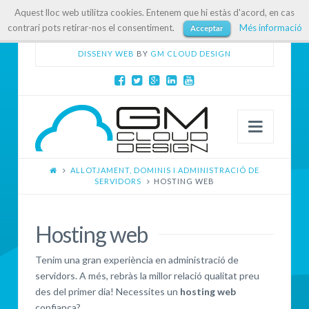
Aquest lloc web utilitza cookies. Entenem que hi estàs d'acord, en cas
contrari pots retirar-nos el consentiment.
Més informació
Acceptar
DISSENY WEB
BY
GM CLOUD DESIGN
Navig
ALLOTJAMENT, DOMINIS I ADMINISTRACIÓ DE
SERVIDORS
HOSTING WEB
Hosting web
Tenim una gran experiència en administració de
servidors. A més, rebràs la millor relació qualitat preu
des del primer dia! Necessites un
hosting web
confiança?